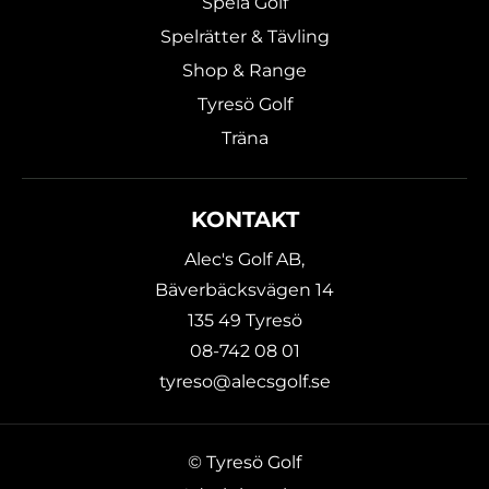
Spela Golf
Spelrätter & Tävling
Shop & Range
Tyresö Golf
Träna
KONTAKT
Alec's Golf AB,
Bäverbäcksvägen 14
135 49 Tyresö
08-742 08 01
tyreso@alecsgolf.se
© Tyresö Golf