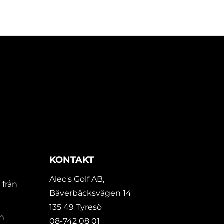
KONTAKT
Alec's Golf AB,
 från
Bäverbäcksvägen 14
135 49 Tyresö
En
08-742 08 01