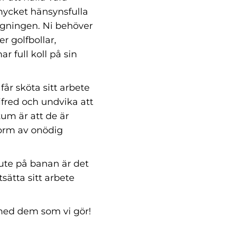
 mycket hänsynsfulla
ggningen. Ni behöver
er golfbollar,
r full koll på sin
får sköta sitt arbete
 ifred och undvika att
ktum är att de är
 form av onödig
ute på banan är det
tsätta sitt arbete
 med dem som vi gör!