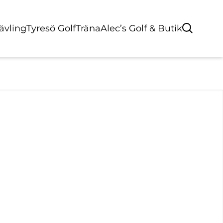
Tävling
Tyresö Golf
Träna
Alec’s Golf & Butik