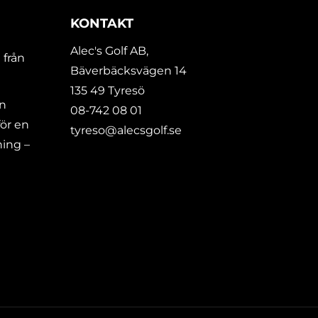
KONTAKT
Alec's Golf AB,
 från
Bäverbäcksvägen 14
135 49 Tyresö
En
08-742 08 01
ör en
tyreso@alecsgolf.se
ning –