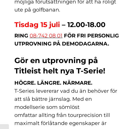
möjliga förutsättningen för att ha roligt
ute på golfbanan.
Tisdag 15 juli
– 12.00-18.00
RING
08-742 08 01
FÖR FRI PERSONLIG
UTPROVNING PÅ DEMODAGARNA.
Gör en utprovning på
Titleist helt nya T-Serie!
HÖGRE. LÄNGRE. NÄRMARE.
T-Series levererar vad du än behöver för
att slå bättre järnslag. Med en
modellserie som sömlöst
omfattar allting från tourprecision till
maximalt förlåtande egenskaper är