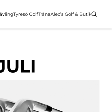
Tävling
Tyresö Golf
Träna
Alec’s Golf & Butik
JULI