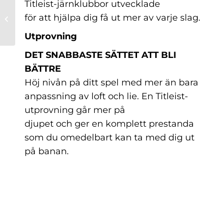
Titleist-järnklubbor utvecklade
Området kring Alec’s
Golf / Tyresö Golf
för att hjälpa dig få ut mer av varje slag.
fortsätter att
utvecklas!
Utprovning
DET SNABBASTE SÄTTET ATT BLI
BÄTTRE
Höj nivån på ditt spel med mer än bara
anpassning av loft och lie. En Titleist-
utprovning går mer på
djupet och ger en komplett prestanda
som du omedelbart kan ta med dig ut
på banan.